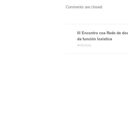
Comments are closed.
III Encontro coa Rede de do
da función loxística
Anteriores