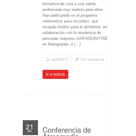
formativa de cara a una salida
profesional muy realista para ellos.
Han participado en el programa
«kilómetros para recordar», que
recauda fondos para el alzheimer, en
colaboración con la residencia de
personas mayores SAR AQUAVITAE
en Matogrande. A […]
wpfp2015
Sin categoría
Ir a noticia
21
Conferencia de
abr