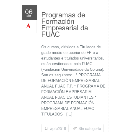
06
Programas de
abr
Formación
Empresarial da
FUAC
Os cursos, dirixidos a Titulados de
grado medio e superior de FP e a
estudantes e titulados universitarios,
están xestionados pola FUAC
(Fundación Universidade da Coruña).
Son os seguintes: * PROGRAMA
DE FORMACIÓN EMPRESARIAL
ANUAL FUAC F.P. * PROGRAMA DE
FORMACIÓN EMPRESARIAL
ANUAL FUAC ESTUDIANTES *
PROGRAMA DE FORMACIÓN
EMPRESARIAL ANUAL FUAC
TITULADOS […]
wpfp2015
Sin categoría