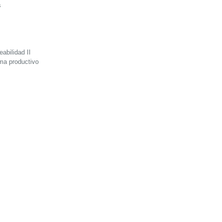
s
eabilidad II
ema productivo