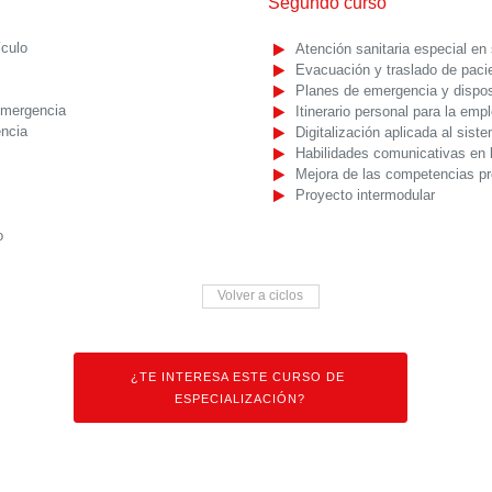
Segundo curso
ículo
Atención sanitaria especial en
Evacuación y traslado de paci
Planes de emergencia y disposi
 emergencia
Itinerario personal para la empl
encia
Digitalización aplicada al sist
Habilidades comunicativas en 
Mejora de las competencias pr
Proyecto intermodular
o
Volver a ciclos
¿TE INTERESA ESTE CURSO DE
ESPECIALIZACIÓN?