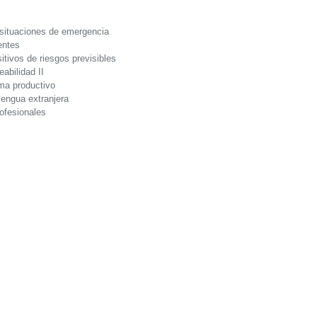
 situaciones de emergencia
entes
tivos de riesgos previsibles
eabilidad II
ema productivo
lengua extranjera
ofesionales