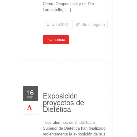
Centro Ocupacional y de Día
Lamastelle, […]
wpfp2015
Sin categoría
Ir a noticia
16
Exposición
may
proyectos de
Dietética
Los alumnos de 2º del Ciclo
Superior de Dietética han finalizado
recientemente la exposición de sus