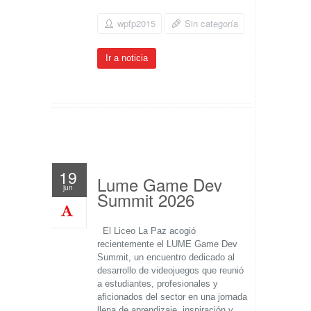
wpfp2015
Sin categoría
Ir a noticia
19
Lume Game Dev
jun
Summit 2026
El Liceo La Paz acogió
recientemente el LUME Game Dev
Summit, un encuentro dedicado al
desarrollo de videojuegos que reunió
a estudiantes, profesionales y
aficionados del sector en una jornada
llena de aprendizaje, inspiración y