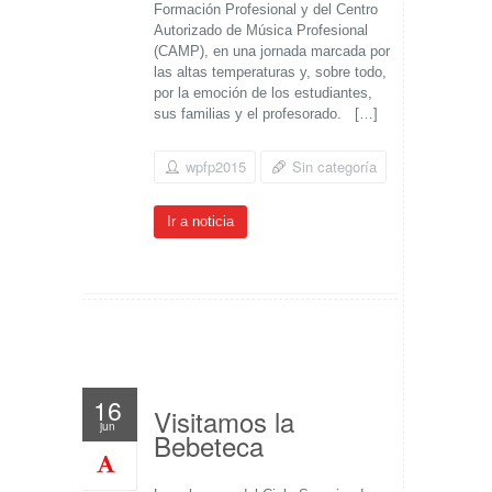
Formación Profesional y del Centro
Autorizado de Música Profesional
(CAMP), en una jornada marcada por
las altas temperaturas y, sobre todo,
por la emoción de los estudiantes,
sus familias y el profesorado. […]
wpfp2015
Sin categoría
Ir a noticia
16
Visitamos la
jun
Bebeteca