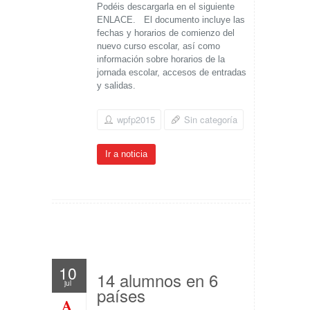
Podéis descargarla en el siguiente
ENLACE. El documento incluye las
fechas y horarios de comienzo del
nuevo curso escolar, así como
información sobre horarios de la
jornada escolar, accesos de entradas
y salidas.
wpfp2015
Sin categoría
Ir a noticia
10
14 alumnos en 6
jul
países