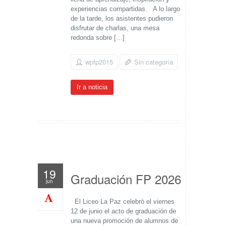
experiencias compartidas. A lo largo
de la tarde, los asistentes pudieron
disfrutar de charlas, una mesa
redonda sobre […]
wpfp2015
Sin categoría
Ir a noticia
19
Graduación FP 2026
jun
El Liceo La Paz celebró el viernes
12 de junio el acto de graduación de
una nueva promoción de alumnos de