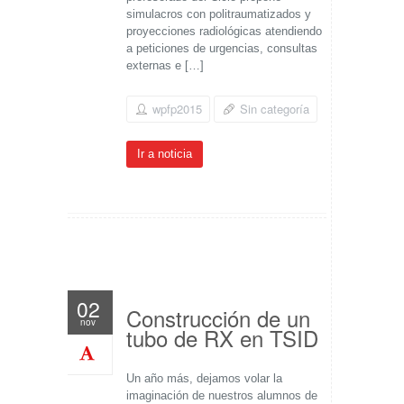
simulacros con politraumatizados y
proyecciones radiológicas atendiendo
a peticiones de urgencias, consultas
externas e […]
wpfp2015
Sin categoría
Ir a noticia
02
Construcción de un
nov
tubo de RX en TSID
Un año más, dejamos volar la
imaginación de nuestros alumnos de