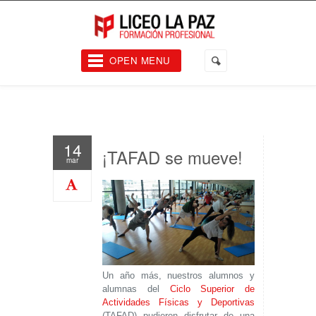
OPEN MENU
14
¡TAFAD se mueve!
mar
Un año más, nuestros alumnos y
alumnas del
Ciclo Superior de
Actividades Físicas y Deportivas
(TAFAD) pudieron disfrutar de una