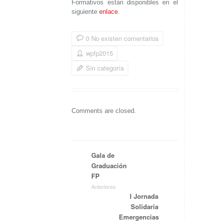
Formativos están disponibles en el
siguiente
enlace
.
0 No existen comentarios
wpfp2015
Sin categoría
Comments are closed.
Gala de
Graduación
FP
Anteriores
I Jornada
Solidaria
Emergencias