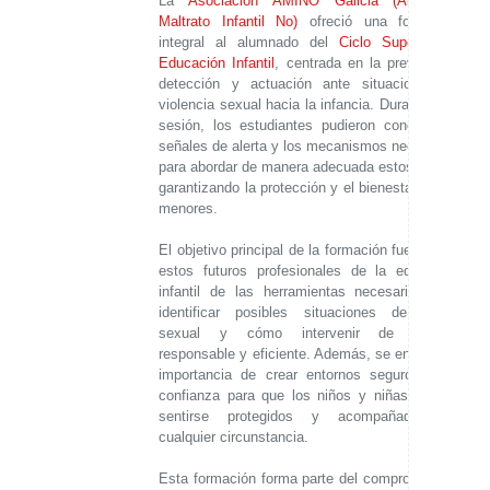
La
Asociación AMINO Galicia (Abuso y
Maltrato Infantil No)
ofreció una formación
integral al alumnado del
Ciclo Superior de
Educación Infantil
, centrada en la prevención,
detección y actuación ante situaciones de
violencia sexual hacia la infancia. Durante esta
sesión, los estudiantes pudieron conocer las
señales de alerta y los mecanismos necesarios
para abordar de manera adecuada estos casos,
garantizando la protección y el bienestar de los
menores.
El objetivo principal de la formación fue dotar a
estos futuros profesionales de la educación
infantil de las herramientas necesarias para
identificar posibles situaciones de abuso
sexual y cómo intervenir de manera
responsable y eficiente. Además, se enfatizó la
importancia de crear entornos seguros y de
confianza para que los niños y niñas puedan
sentirse protegidos y acompañados en
cualquier circunstancia.
Esta formación forma parte del compromiso de