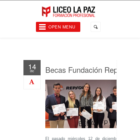
OPEN MENU
14
Becas Fundación Repsol
dic
El pasado miércoles 12 de diciembre, tuvo