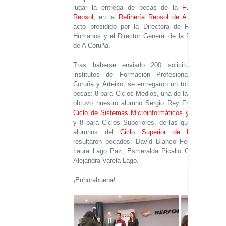
lugar la entrega de becas de la
Fundación
Repsol
, en la
Refinería Repsol de A Coruña
,
acto presidido por la Directora de Recursos
Humanos y el Director General de la Refinería
de A Coruña.
Tras haberse enviado 200 solicitudes de
institutos de Formación Profesional de A
Coruña y Arteixo, se entregaron un total de 16
becas: 8 para Ciclos Medios, una de las cuales
obtuvo nuestro alumno Sergio Rey Freire, del
Ciclo de Sistemas Microinformáticos y Redes
,
y 8 para Ciclos Superiores, de las que cuatro
alumnos del
Ciclo Superior de Dietética
resultaron becados: David Blanco Fernández,
Laura Lago Paz, Esmeralda Picallo Gómez y
Alejandra Varela Lago.
¡Enhorabuena!