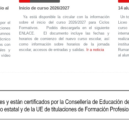
io al
Inicio de curso 2026/2027
14 al
Ya está disponible la circular con la información
Un tot
sobre el inicio del curso 2026/2027 para Ciclos
Liceo
por el
Formativos. Podéis descargarla en el siguiente
curs
ciones
ENLACE. El documento incluye las fechas y
intern
lumnos
horarios de comienzo del nuevo curso escolar, así
reali
técnico
como información sobre horarios de la jornada
instit
os con
escolar, accesos de entradas y salidas.
Ir a noticia
Ruman
ales y
al alu
 vídeo