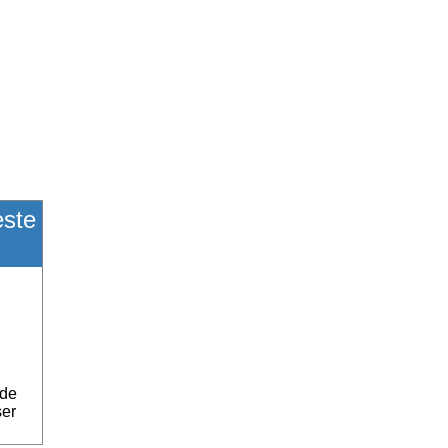
este
 de
ser