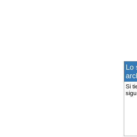
Lo 
arc
Si t
sigu